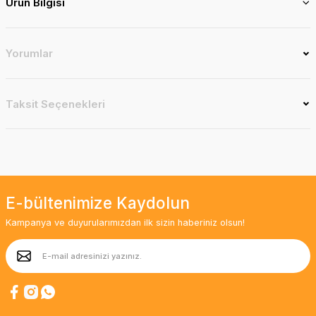
Ürün Bilgisi
Yorumlar
Taksit Seçenekleri
E-bültenimize Kaydolun
Kampanya ve duyurularımızdan ilk sizin haberiniz olsun!