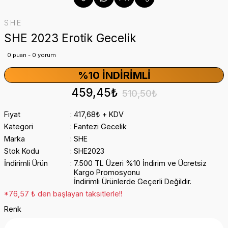
SHE
SHE 2023 Erotik Gecelik
0 puan - 0 yorum
%10 İNDIRIMLI
459,45₺
510,50₺
Fiyat
417,68₺ + KDV
Kategori
Fantezi Gecelik
Marka
SHE
Stok Kodu
SHE2023
İndirimli Ürün
7.500 TL Üzeri %10 İndirim ve Ücretsiz
Kargo Promosyonu
İndirimli Ürünlerde Geçerli Değildir.
*76,57 ₺ den başlayan taksitlerle!!
Renk