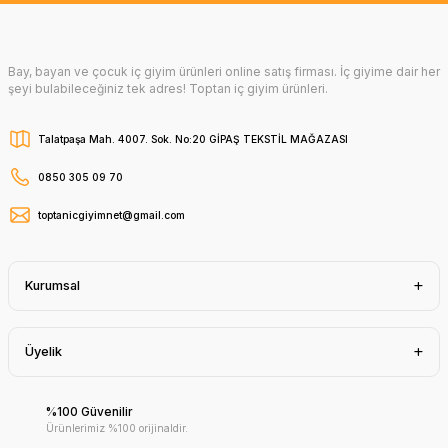
Bay, bayan ve çocuk iç giyim ürünleri online satış firması. İç giyime dair her
şeyi bulabileceğiniz tek adres! Toptan iç giyim ürünleri.
Talatpaşa Mah. 4007. Sok. No:20 GİPAŞ TEKSTİL MAĞAZASI
0850 305 09 70
toptanicgiyimnet@gmail.com
Kurumsal
Üyelik
%100 Güvenilir
Ürünlerimiz %100 orijinaldir.