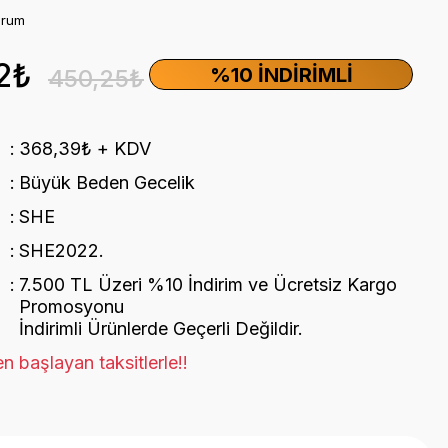
orum
2₺
%10 İNDIRIMLI
450,25₺
368,39₺ + KDV
Büyük Beden Gecelik
SHE
SHE2022.
7.500 TL Üzeri %10 İndirim ve Ücretsiz Kargo
Promosyonu
İndirimli Ürünlerde Geçerli Değildir.
n başlayan taksitlerle!!