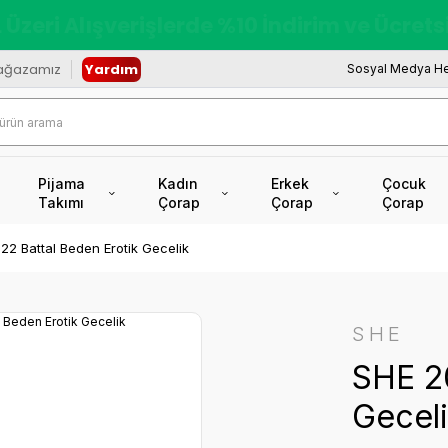
redi Kartına Vade Farksız +6 Taksit İmkâ
ağazamız
Yardım
Sosyal Medya He
Pijama
Kadın
Erkek
Çocuk
Takımı
Çorap
Çorap
Çorap
22 Battal Beden Erotik Gecelik
SHE
SHE 20
Gecel