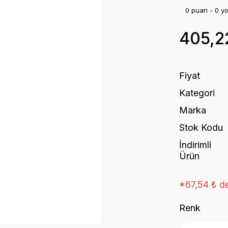
0 puan - 0 y
405,2
Fiyat
Kategori
Marka
Stok Kodu
İndirimli
Ürün
*67,54 ₺ de
Renk