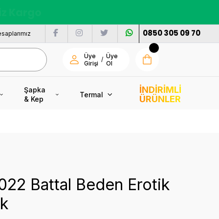
nı
0850 305 09 70
saplarımız
Üye
Üye
/
Girişi
Ol
İNDİRİMLİ
Şapka
Termal
ÜRÜNLER
& Kep
22 Battal Beden Erotik
ik