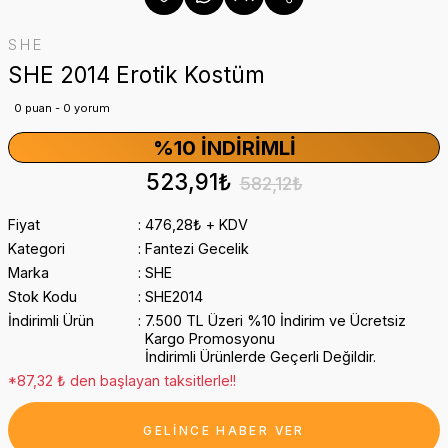
SHE
SHE 2014 Erotik Kostüm
0 puan - 0 yorum
%10 İNDIRIMLI
523,91₺
582,12₺
Fiyat
476,28₺ + KDV
Kategori
Fantezi Gecelik
Marka
SHE
Stok Kodu
SHE2014
İndirimli Ürün
7.500 TL Üzeri %10 İndirim ve Ücretsiz
Kargo Promosyonu
İndirimli Ürünlerde Geçerli Değildir.
*87,32 ₺ den başlayan taksitlerle!!
GELİNCE HABER VER