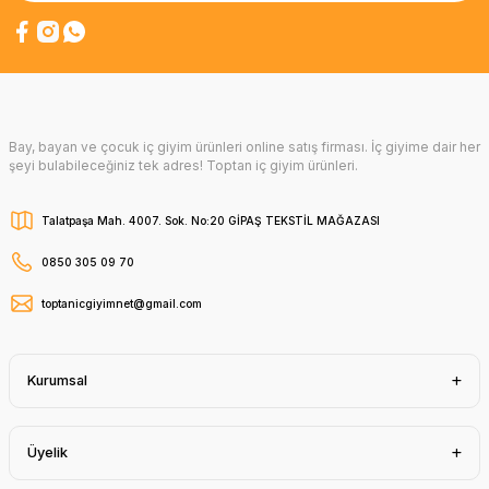
Bay, bayan ve çocuk iç giyim ürünleri online satış firması. İç giyime dair her
şeyi bulabileceğiniz tek adres! Toptan iç giyim ürünleri.
Talatpaşa Mah. 4007. Sok. No:20 GİPAŞ TEKSTİL MAĞAZASI
0850 305 09 70
toptanicgiyimnet@gmail.com
Kurumsal
Üyelik