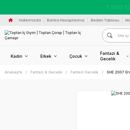
K
Hakkımızda
Banka Hesaplarımız
Beden Tablosu
M
Fantazi &
Kadın
Erkek
Çocuk
Gecelik
Anasayfa
Fantazi & Gecelik
Fantezi Gecelik
SHE 2007 Ero