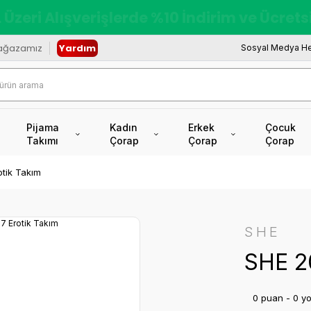
redi Kartına Vade Farksız +6 Taksit İmkâ
ağazamız
Yardım
Sosyal Medya He
Pijama
Kadın
Erkek
Çocuk
Takımı
Çorap
Çorap
Çorap
tik Takım
SHE
SHE 2
0 puan - 0 y