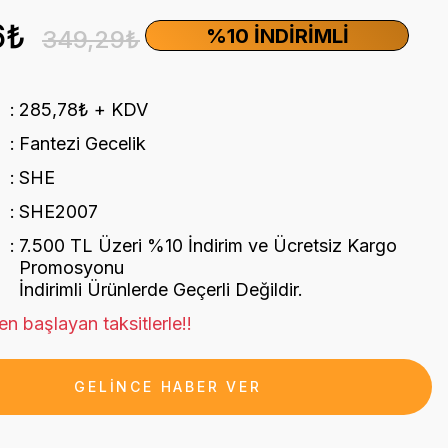
6₺
%10 İNDIRIMLI
349,29₺
285,78₺ + KDV
Fantezi Gecelik
SHE
SHE2007
7.500 TL Üzeri %10 İndirim ve Ücretsiz Kargo
Promosyonu
İndirimli Ürünlerde Geçerli Değildir.
n başlayan taksitlerle!!
GELİNCE HABER VER