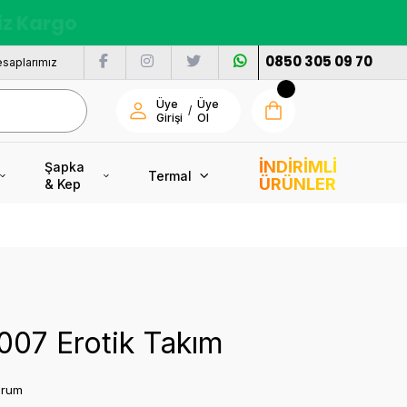
nı
0850 305 09 70
saplarımız
Üye
Üye
/
Girişi
Ol
İNDİRİMLİ
Şapka
Termal
ÜRÜNLER
& Kep
007 Erotik Takım
orum