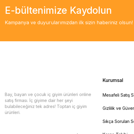
E-bültenimize Kaydolun
Kampanya ve duyurularımızdan ilk sizin haberiniz olsun!
Kurumsal
Bay, bayan ve çocuk iç giyim ürünleri online
Mesafeli Satış 
satış firması. İç giyime dair her şeyi
bulabileceğiniz tek adres! Toptan iç giyim
Gizlilik ve Güven
ürünleri.
Sıkça Sorulan S