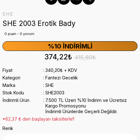
SHE
SHE 2003 Erotik Bady
0 puan - 0 yorum
%10 İNDIRIMLI
374,22₺
415,80₺
Fiyat
340,20₺ + KDV
Kategori
Fantezi Gecelik
Marka
SHE
Stok Kodu
SHE2003
İndirimli Ürün
7.500 TL Üzeri %10 İndirim ve Ücretsiz
Kargo Promosyonu
İndirimli Ürünlerde Geçerli Değildir.
*62,37 ₺ den başlayan taksitlerle!!
Renk