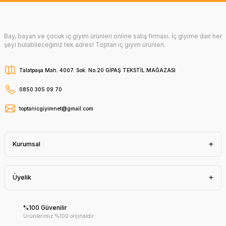
Bay, bayan ve çocuk iç giyim ürünleri online satış firması. İç giyime dair her
şeyi bulabileceğiniz tek adres! Toptan iç giyim ürünleri.
Talatpaşa Mah. 4007. Sok. No:20 GİPAŞ TEKSTİL MAĞAZASI
0850 305 09 70
toptanicgiyimnet@gmail.com
Kurumsal
Üyelik
%100 Güvenilir
Ürünlerimiz %100 orijinaldir.