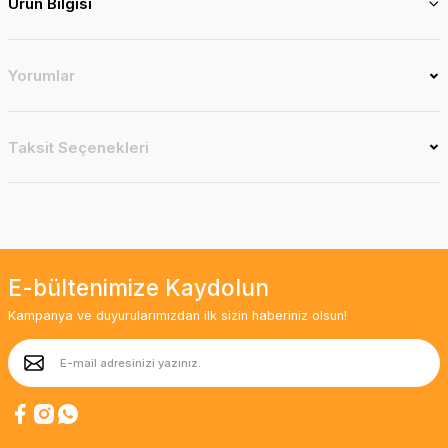
Ürün Bilgisi
Yorumlar
Taksit Seçenekleri
E-bültenimize Kaydolun
Kampanya ve duyurularımızdan ilk sizin haberiniz olsun!