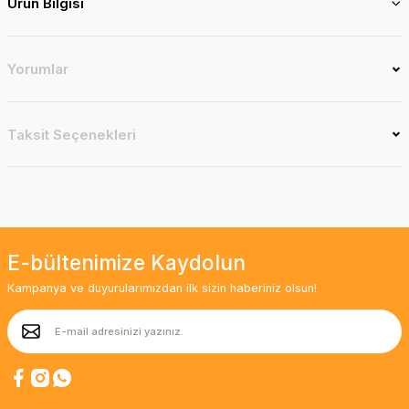
Ürün Bilgisi
Yorumlar
Taksit Seçenekleri
E-bültenimize Kaydolun
Kampanya ve duyurularımızdan ilk sizin haberiniz olsun!