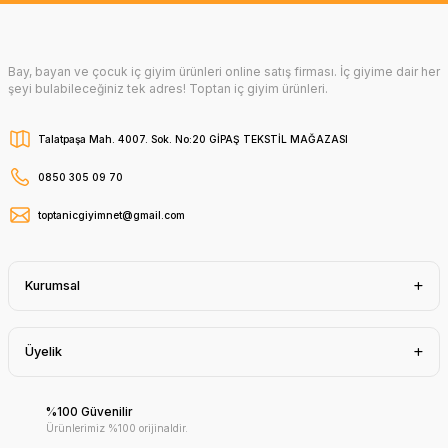
Bay, bayan ve çocuk iç giyim ürünleri online satış firması. İç giyime dair her
şeyi bulabileceğiniz tek adres! Toptan iç giyim ürünleri.
Talatpaşa Mah. 4007. Sok. No:20 GİPAŞ TEKSTİL MAĞAZASI
0850 305 09 70
toptanicgiyimnet@gmail.com
Kurumsal
Üyelik
%100 Güvenilir
Ürünlerimiz %100 orijinaldir.