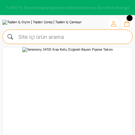
7.500 TL Üzeri Alışverişlerde %10 İndirim ve Ücretsiz Kargo