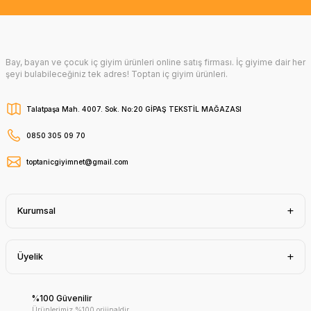
Bay, bayan ve çocuk iç giyim ürünleri online satış firması. İç giyime dair her
şeyi bulabileceğiniz tek adres! Toptan iç giyim ürünleri.
Talatpaşa Mah. 4007. Sok. No:20 GİPAŞ TEKSTİL MAĞAZASI
0850 305 09 70
toptanicgiyimnet@gmail.com
Kurumsal
Üyelik
%100 Güvenilir
Ürünlerimiz %100 orijinaldir.