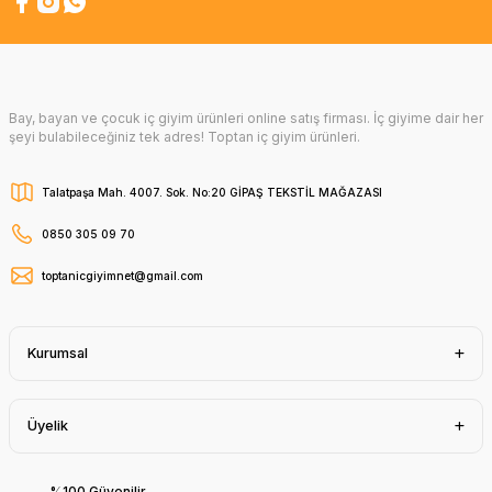
Bay, bayan ve çocuk iç giyim ürünleri online satış firması. İç giyime dair her
şeyi bulabileceğiniz tek adres! Toptan iç giyim ürünleri.
Talatpaşa Mah. 4007. Sok. No:20 GİPAŞ TEKSTİL MAĞAZASI
0850 305 09 70
toptanicgiyimnet@gmail.com
Kurumsal
Üyelik
%100 Güvenilir