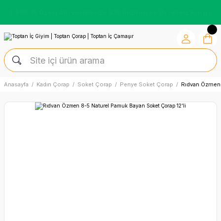
7.500 TL Üzeri Alışverişlerde %10 İndirim ve Ücretsiz Kargo
Anasayfa
Kadın Çorap
Soket Çorap
Penye Soket Çorap
Rıdvan Özmen 