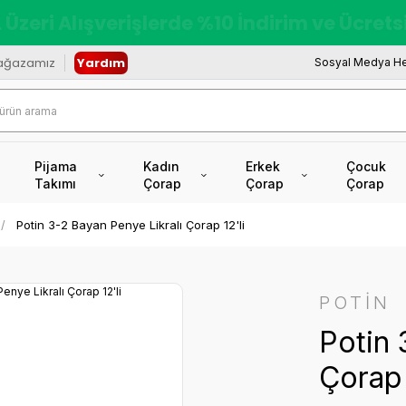
redi Kartına Vade Farksız +6 Taksit İmkâ
ağazamız
Yardım
Sosyal Medya He
Pijama
Kadın
Erkek
Çocuk
Takımı
Çorap
Çorap
Çorap
Potin 3-2 Bayan Penye Likralı Çorap 12'li
POTİN
Potin 
Çorap 