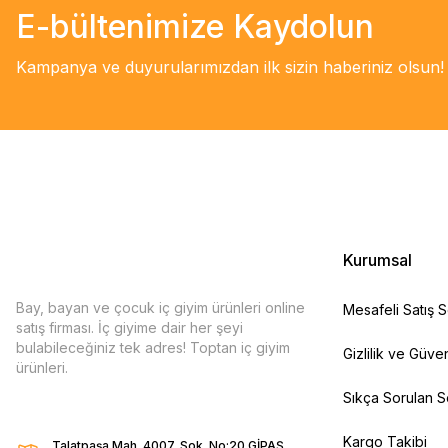
E-bültenimize Kaydolun
Kampanya ve duyurularımızdan ilk sizin haberiniz olsun!
Kurumsal
Bay, bayan ve çocuk iç giyim ürünleri online
Mesafeli Satış 
satış firması. İç giyime dair her şeyi
bulabileceğiniz tek adres! Toptan iç giyim
Gizlilik ve Güven
ürünleri.
Sıkça Sorulan S
Kargo Takibi
Talatpaşa Mah. 4007. Sok. No:20 GİPAŞ