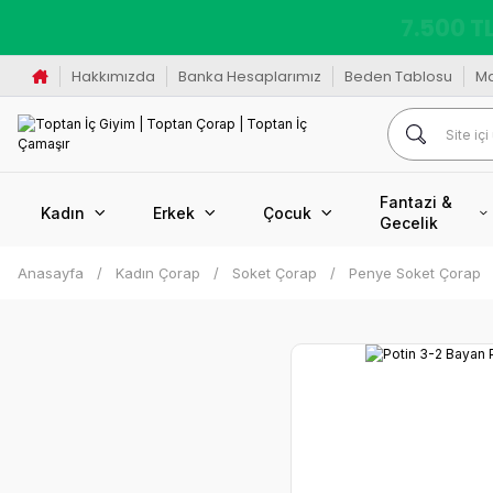
K
Hakkımızda
Banka Hesaplarımız
Beden Tablosu
M
Fantazi &
Kadın
Erkek
Çocuk
Gecelik
Anasayfa
Kadın Çorap
Soket Çorap
Penye Soket Çorap