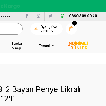
nı
0850 305 09 70
saplarımız
Üye
Üye
/
Girişi
Ol
İNDİRİMLİ
Şapka
Termal
ÜRÜNLER
& Kep
3-2 Bayan Penye Likralı
12'li