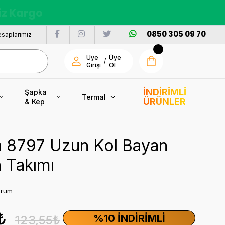
nı
0850 305 09 70
saplarımız
Üye
Üye
/
Girişi
Ol
İNDİRİMLİ
Şapka
Termal
ÜRÜNLER
& Kep
n 8797 Uzun Kol Bayan
 Takımı
orum
₺
%10 İNDIRIMLI
123,55₺