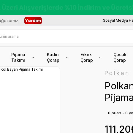
redi Kartına Vade Farksız +6 Taksit İmkâ
ağazamız
Yardım
Sosyal Medya He
Pijama
Kadın
Erkek
Çocuk
Takımı
Çorap
Çorap
Çorap
Polkan
Polka
Pijama
0 puan - 0 y
111,20