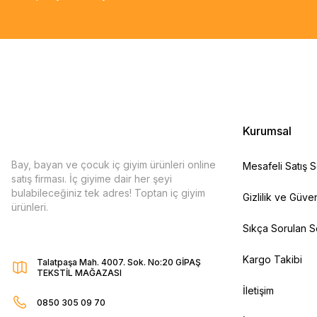
Kurumsal
Bay, bayan ve çocuk iç giyim ürünleri online
Mesafeli Satış 
satış firması. İç giyime dair her şeyi
bulabileceğiniz tek adres! Toptan iç giyim
Gizlilik ve Güven
ürünleri.
Sıkça Sorulan S
Kargo Takibi
Talatpaşa Mah. 4007. Sok. No:20 GİPAŞ
TEKSTİL MAĞAZASI
İletişim
0850 305 09 70