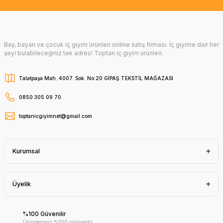
Bay, bayan ve çocuk iç giyim ürünleri online satış firması. İç giyime dair her
şeyi bulabileceğiniz tek adres! Toptan iç giyim ürünleri.
Talatpaşa Mah. 4007. Sok. No:20 GİPAŞ TEKSTİL MAĞAZASI
0850 305 09 70
toptanicgiyimnet@gmail.com
Kurumsal
Üyelik
%100 Güvenilir
Ürünlerimiz %100 orijinaldir.