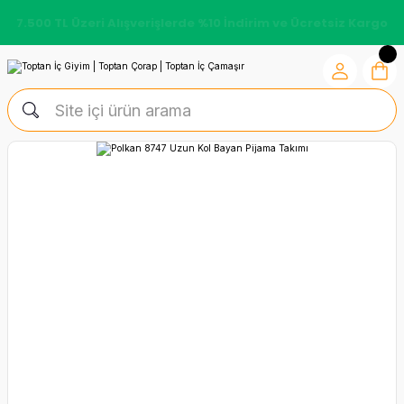
7.500 TL Üzeri Alışverişlerde %10 İndirim ve Ücretsiz Kargo