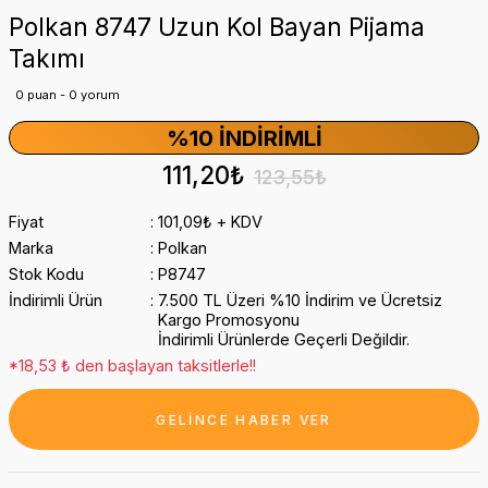
Polkan 8747 Uzun Kol Bayan Pijama
Takımı
0 puan - 0 yorum
%10 İNDIRIMLI
111,20₺
123,55₺
Fiyat
101,09₺ + KDV
Marka
Polkan
Stok Kodu
P8747
İndirimli Ürün
7.500 TL Üzeri %10 İndirim ve Ücretsiz
Kargo Promosyonu
İndirimli Ürünlerde Geçerli Değildir.
*18,53 ₺ den başlayan taksitlerle!!
GELİNCE HABER VER