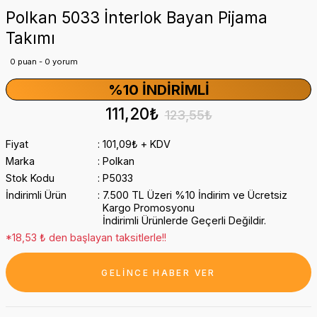
Polkan 5033 İnterlok Bayan Pijama
Takımı
0 puan - 0 yorum
%10 İNDIRIMLI
111,20₺
123,55₺
Fiyat
101,09₺ + KDV
Marka
Polkan
Stok Kodu
P5033
İndirimli Ürün
7.500 TL Üzeri %10 İndirim ve Ücretsiz
Kargo Promosyonu
İndirimli Ürünlerde Geçerli Değildir.
*18,53 ₺ den başlayan taksitlerle!!
GELİNCE HABER VER