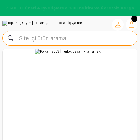
7.500 TL Üzeri Alışverişlerde %10 İndirim ve Ücretsiz Kargo