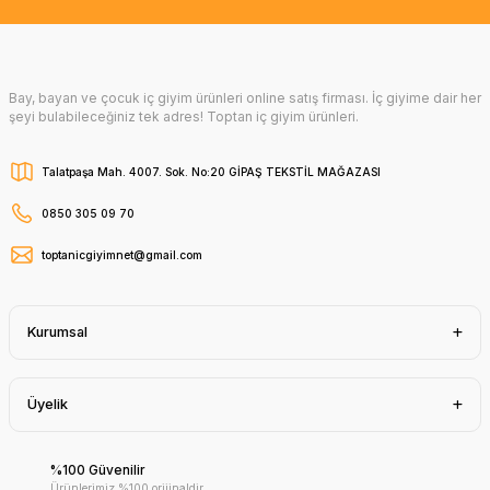
Bay, bayan ve çocuk iç giyim ürünleri online satış firması. İç giyime dair her
şeyi bulabileceğiniz tek adres! Toptan iç giyim ürünleri.
Talatpaşa Mah. 4007. Sok. No:20 GİPAŞ TEKSTİL MAĞAZASI
0850 305 09 70
toptanicgiyimnet@gmail.com
Kurumsal
Üyelik
%100 Güvenilir
Ürünlerimiz %100 orijinaldir.