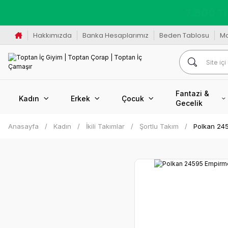
K
Hakkımızda
Banka Hesaplarımız
Beden Tablosu
M
Fantazi &
Kadın
Erkek
Çocuk
Gecelik
Anasayfa
Kadın
İkili Takımlar
Şortlu Takım
Polkan 24