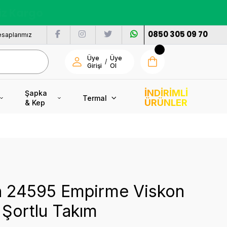
nı
0850 305 09 70
saplarımız
Üye
Üye
/
Girişi
Ol
İNDİRİMLİ
Şapka
Termal
ÜRÜNLER
& Kep
n 24595 Empirme Viskon
Şortlu Takım