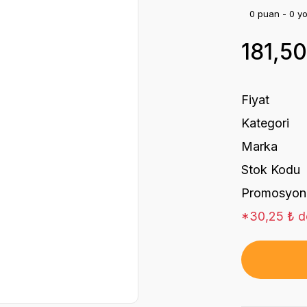
0 puan - 0 y
181,5
Fiyat
Kategori
Marka
Stok Kodu
Promosyon
*30,25 ₺ de