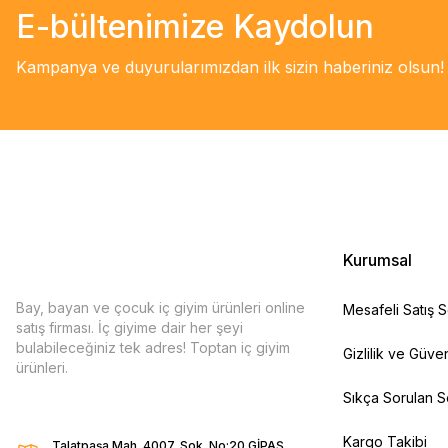
E-bültenimize Kaydolun
Kampanya ve duyurularımızdan ilk sizin haberiniz olsun!
Kurumsal
Bay, bayan ve çocuk iç giyim ürünleri online
Mesafeli Satış 
satış firması. İç giyime dair her şeyi
bulabileceğiniz tek adres! Toptan iç giyim
Gizlilik ve Güven
ürünleri.
Sıkça Sorulan S
Kargo Takibi
Talatpaşa Mah. 4007. Sok. No:20 GİPAŞ