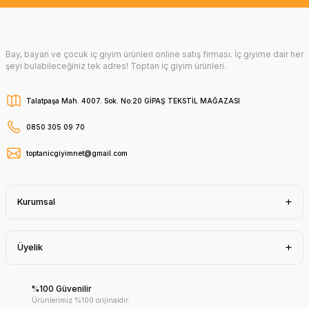
Bay, bayan ve çocuk iç giyim ürünleri online satış firması. İç giyime dair her
şeyi bulabileceğiniz tek adres! Toptan iç giyim ürünleri.
Talatpaşa Mah. 4007. Sok. No:20 GİPAŞ TEKSTİL MAĞAZASI
0850 305 09 70
toptanicgiyimnet@gmail.com
Kurumsal
Üyelik
%100 Güvenilir
Ürünlerimiz %100 orijinaldir.