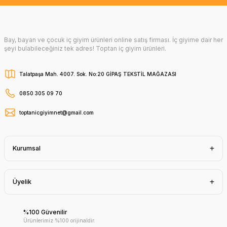
Bay, bayan ve çocuk iç giyim ürünleri online satış firması. İç giyime dair her
şeyi bulabileceğiniz tek adres! Toptan iç giyim ürünleri.
Talatpaşa Mah. 4007. Sok. No:20 GİPAŞ TEKSTİL MAĞAZASI
0850 305 09 70
toptanicgiyimnet@gmail.com
Kurumsal
Üyelik
%100 Güvenilir
Ürünlerimiz %100 orijinaldir.