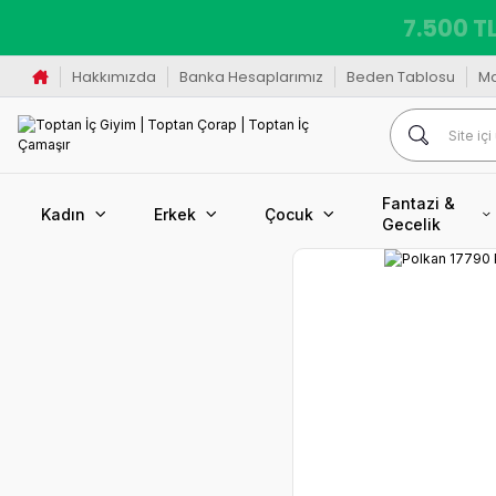
7.500 TL
Hakkımızda
Banka Hesaplarımız
Beden Tablosu
M
Fantazi &
Kadın
Erkek
Çocuk
Gecelik