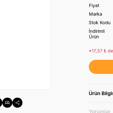
Fiyat
Marka
Stok Kodu
İndirimli
Ürün
*17,37 ₺ den
Ürün Bilgi
Yorumlar