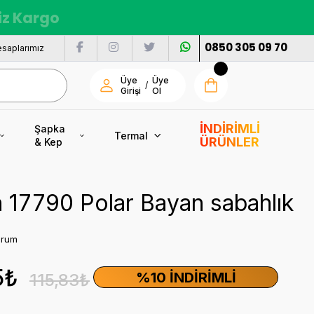
siz Kargo
0850 305 09 70
saplarımız
Üye
Üye
/
Girişi
Ol
İNDİRİMLİ
Şapka
Termal
ÜRÜNLER
& Kep
 17790 Polar Bayan sabahlık
orum
5₺
%10 İNDIRIMLI
115,83₺