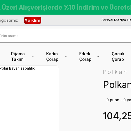
 Üzeri Alışverişlerde %10 İndirim ve Ücret
ağazamız
Yardım
Sosyal Medya He
Pijama
Kadın
Erkek
Çocuk
Takımı
Çorap
Çorap
Çorap
Polkan
Polkan
0 puan - 0 y
104,2