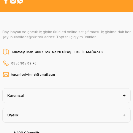
Bay, bayan ve çocuk iç giyim ürünleri online satış firması. İç giyime dair her
şeyi bulabileceğiniz tek adres! Toptan iç giyim ürünleri.
Talatpaşa Mah. 4007. Sok. No:20 GİPAŞ TEKSTİL MAĞAZASI
0850 305 09 70
toptanicgiyimnet@gmail.com
Kurumsal
Üyelik
%100 Güvenilir