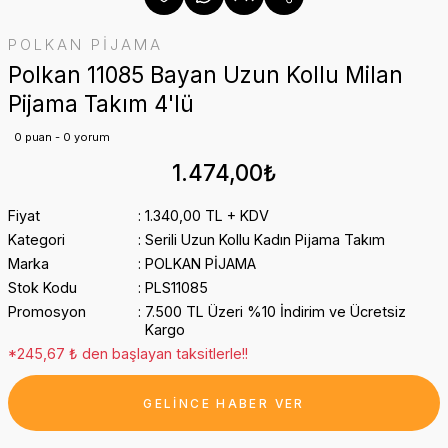
POLKAN PİJAMA
Polkan 11085 Bayan Uzun Kollu Milan
Pijama Takım 4'lü
0 puan - 0 yorum
1.474,00₺
Fiyat
1.340,00 TL + KDV
Kategori
Serili Uzun Kollu Kadın Pijama Takım
Marka
POLKAN PİJAMA
Stok Kodu
PLS11085
Promosyon
7.500 TL Üzeri %10 İndirim ve Ücretsiz
Kargo
*245,67 ₺ den başlayan taksitlerle!!
GELİNCE HABER VER