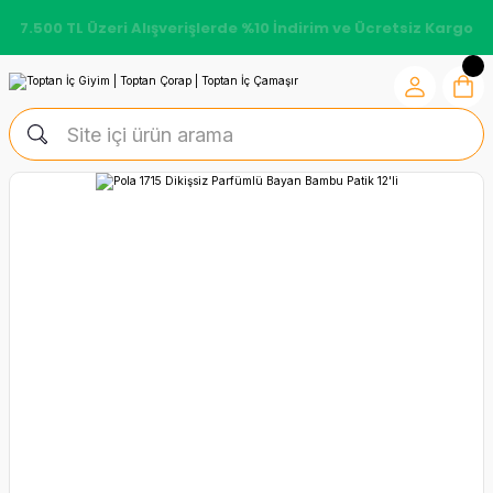
7.500 TL Üzeri Alışverişlerde %10 İndirim ve Ücretsiz Kargo