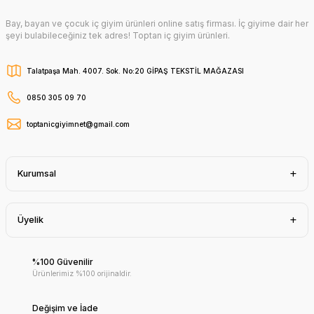
Bay, bayan ve çocuk iç giyim ürünleri online satış firması. İç giyime dair her
şeyi bulabileceğiniz tek adres! Toptan iç giyim ürünleri.
Talatpaşa Mah. 4007. Sok. No:20 GİPAŞ TEKSTİL MAĞAZASI
0850 305 09 70
toptanicgiyimnet@gmail.com
Kurumsal
Üyelik
%100 Güvenilir
Ürünlerimiz %100 orijinaldir.
Değişim ve İade