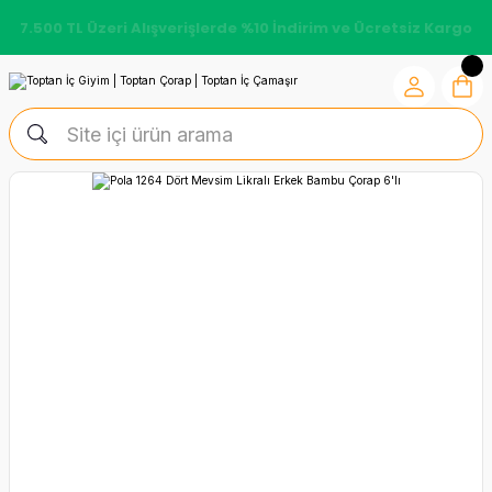
7.500 TL Üzeri Alışverişlerde %10 İndirim ve Ücretsiz Kargo