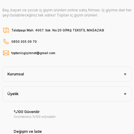
Bay, bayan ve çocuk iç giyim ürünleri online satış firması. İç giyime dair her
şeyi bulabileceğiniz tek adres! Toptan iç giyim ürünleri.
Talatpaşa Mah. 4007. Sok. No:20 GİPAŞ TEKSTİL MAĞAZASI
0850 305 09 70
toptanicgiyimnet@gmail.com
Kurumsal
Üyelik
%100 Güvenilir
Ürünlerimiz %100 orijinaldir.
Değişim ve İade