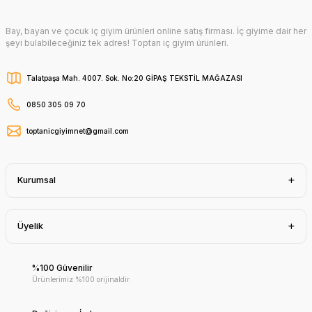
Bay, bayan ve çocuk iç giyim ürünleri online satış firması. İç giyime dair her
şeyi bulabileceğiniz tek adres! Toptan iç giyim ürünleri.
Talatpaşa Mah. 4007. Sok. No:20 GİPAŞ TEKSTİL MAĞAZASI
0850 305 09 70
toptanicgiyimnet@gmail.com
Kurumsal
Üyelik
%100 Güvenilir
Ürünlerimiz %100 orijinaldir.