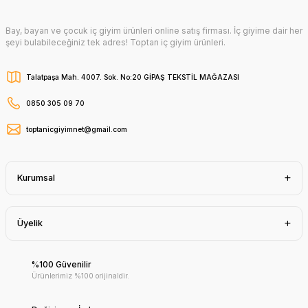
Bay, bayan ve çocuk iç giyim ürünleri online satış firması. İç giyime dair her
şeyi bulabileceğiniz tek adres! Toptan iç giyim ürünleri.
Talatpaşa Mah. 4007. Sok. No:20 GİPAŞ TEKSTİL MAĞAZASI
0850 305 09 70
toptanicgiyimnet@gmail.com
Kurumsal
Üyelik
%100 Güvenilir
Ürünlerimiz %100 orijinaldir.