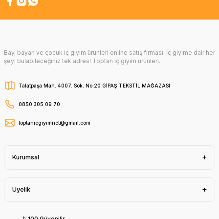
Bay, bayan ve çocuk iç giyim ürünleri online satış firması. İç giyime dair her
şeyi bulabileceğiniz tek adres! Toptan iç giyim ürünleri.
Talatpaşa Mah. 4007. Sok. No:20 GİPAŞ TEKSTİL MAĞAZASI
0850 305 09 70
toptanicgiyimnet@gmail.com
Kurumsal
Üyelik
%100 Güvenilir