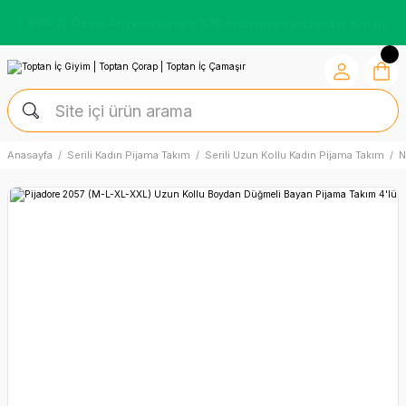
7.500 TL Üzeri Alışverişlerde %10 İndirim ve Ücretsiz Kargo
Anasayfa
Serili Kadın Pijama Takım
Serili Uzun Kollu Kadın Pijama Takım
N