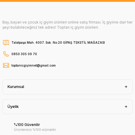
Bay, bayan ve çocuk iç giyim ürünleri online satış firması. İç giyime dair her
şeyi bulabileceğiniz tek adres! Toptan iç giyim ürünleri.
Talatpaşa Mah. 4007. Sok. No:20 GİPAŞ TEKSTİL MAĞAZASI
0850 305 09 70
toptanicgiyimnet@gmail.com
Kurumsal
Üyelik
%100 Güvenilir
Ürünlerimiz %100 orijinaldir.