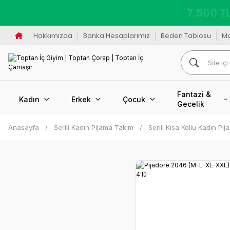
K
Hakkımızda
Banka Hesaplarımız
Beden Tablosu
M
Fantazi &
Kadın
Erkek
Çocuk
Gecelik
Anasayfa
Serili Kadın Pijama Takım
Serili Kısa Kollu Kadın Pi