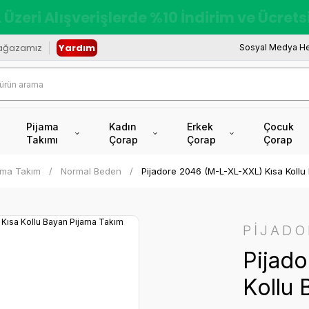
redi Kartına Vade Farksız +6 Taksit İmkâ
ağazamız
Yardım
Sosyal Medya He
Pijama
Kadın
Erkek
Çocuk
Takımı
Çorap
Çorap
Çorap
jama Takım
Normal Beden
Pijadore 2046 (M-L-XL-XXL) Kısa Kollu
PİJADO
Pijad
Kollu 