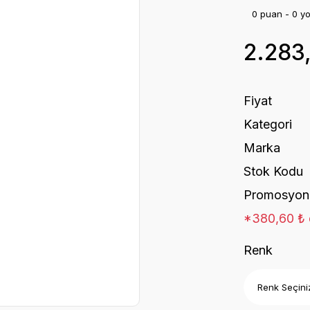
0 puan - 0 y
2.283
Fiyat
Kategori
Marka
Stok Kodu
Promosyon
*380,60 ₺ d
Renk