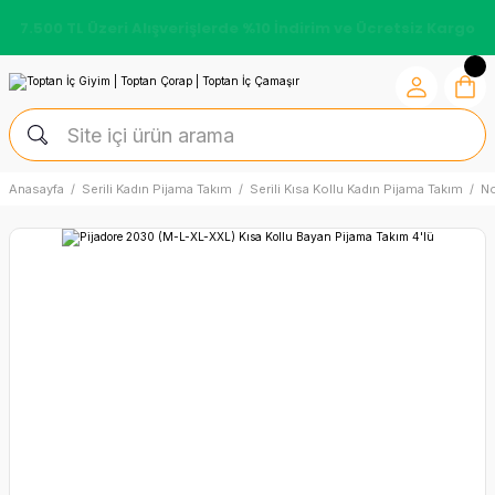
7.500 TL Üzeri Alışverişlerde %10 İndirim ve Ücretsiz Kargo
Anasayfa
Serili Kadın Pijama Takım
Serili Kısa Kollu Kadın Pijama Takım
N