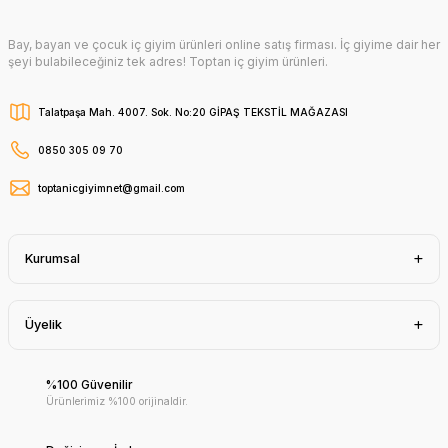
Bay, bayan ve çocuk iç giyim ürünleri online satış firması. İç giyime dair her
şeyi bulabileceğiniz tek adres! Toptan iç giyim ürünleri.
Talatpaşa Mah. 4007. Sok. No:20 GİPAŞ TEKSTİL MAĞAZASI
0850 305 09 70
toptanicgiyimnet@gmail.com
Kurumsal
Üyelik
%100 Güvenilir
Ürünlerimiz %100 orijinaldir.