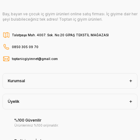
Bay, bayan ve çocuk iç giyim ürünleri online satış firması. İç giyime dair her
şeyi bulabileceğiniz tek adres! Toptan iç giyim ürünleri.
Talatpaşa Mah. 4007. Sok. No:20 GİPAŞ TEKSTİL MAĞAZASI
0850 305 09 70
toptanicgiyimnet@gmail.com
Kurumsal
Üyelik
%100 Güvenilir
Ürünlerimiz %100 orijinaldir.