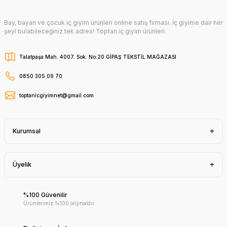
Bay, bayan ve çocuk iç giyim ürünleri online satış firması. İç giyime dair her
şeyi bulabileceğiniz tek adres! Toptan iç giyim ürünleri.
Talatpaşa Mah. 4007. Sok. No:20 GİPAŞ TEKSTİL MAĞAZASI
0850 305 09 70
toptanicgiyimnet@gmail.com
Kurumsal
Üyelik
%100 Güvenilir
Ürünlerimiz %100 orijinaldir.