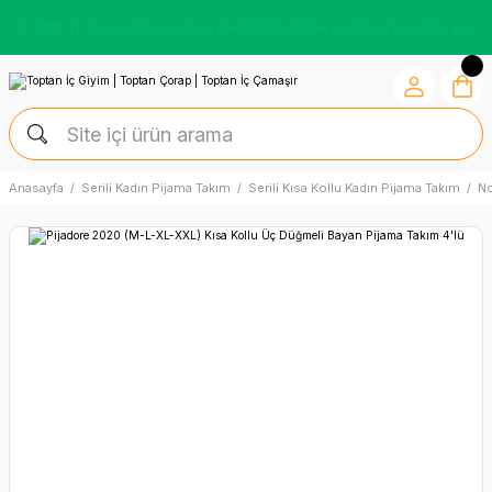
7.500 TL Üzeri Alışverişlerde %10 İndirim ve Ücretsiz Kargo
Anasayfa
Serili Kadın Pijama Takım
Serili Kısa Kollu Kadın Pijama Takım
N