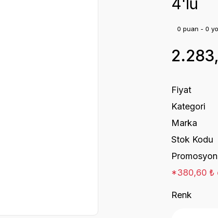
4'lü
0 puan - 0 y
2.283
Fiyat
Kategori
Marka
Stok Kodu
Promosyon
*380,60 ₺ d
Renk