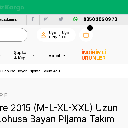
siz Kargo
0850 305 09 70
saplarımız
Üye
Üye
/
Girişi
Ol
İNDİRİMLİ
Şapka
Termal
ÜRÜNLER
& Kep
u Lohusa Bayan Pijama Takım 4'lü
RE
ore 2015 (M-L-XL-XXL) Uzun
 Lohusa Bayan Pijama Takım