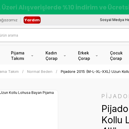
 Üzeri Alışverişlerde %10 İndirim ve Ücret
ağazamız
Yardım
Sosyal Medya He
Pijama
Kadın
Erkek
Çocuk
Takımı
Çorap
Çorap
Çorap
ijama Takım
Normal Beden
Pijadore 2015 (M-L-XL-XXL) Uzun Koll
PİJADO
Pijad
Kollu