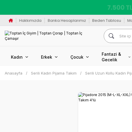
7.500 TL
Hakkımızda
Banka Hesaplarımız
Beden Tablosu
M
Fantazi &
Kadın
Erkek
Çocuk
Gecelik
Anasayfa
Serili Kadın Pijama Takım
Serili Uzun Kollu Kadın P