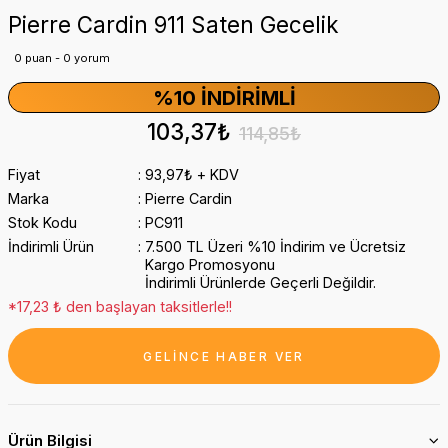
Pierre Cardin 911 Saten Gecelik
0 puan - 0 yorum
%10 İNDIRIMLI
103,37₺
114,85₺
Fiyat
93,97₺ + KDV
Marka
Pierre Cardin
Stok Kodu
PC911
İndirimli Ürün
7.500 TL Üzeri %10 İndirim ve Ücretsiz
Kargo Promosyonu
İndirimli Ürünlerde Geçerli Değildir.
*17,23 ₺ den başlayan taksitlerle!!
GELİNCE HABER VER
Ürün Bilgisi