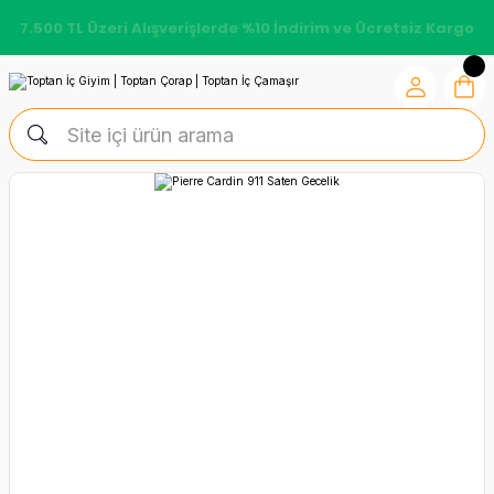
7.500 TL Üzeri Alışverişlerde %10 İndirim ve Ücretsiz Kargo