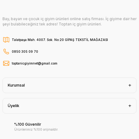
Bay, bayan ve çocuk iç giyim ürünleri online satış firması. İç giyime dair her
şeyi bulabileceğiniz tek adres! Toptan iç giyim ürünleri.
Talatpaşa Mah. 4007. Sok. No:20 GİPAŞ TEKSTİL MAĞAZASI
0850 305 09 70
toptanicgiyimnet@gmail.com
Kurumsal
Üyelik
%100 Güvenilir
Ürünlerimiz %100 orijinaldir.