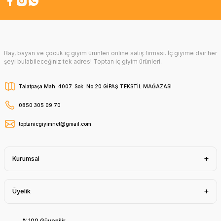
Bay, bayan ve çocuk iç giyim ürünleri online satış firması. İç giyime dair her
şeyi bulabileceğiniz tek adres! Toptan iç giyim ürünleri.
Talatpaşa Mah. 4007. Sok. No:20 GİPAŞ TEKSTİL MAĞAZASI
0850 305 09 70
toptanicgiyimnet@gmail.com
Kurumsal
Üyelik
%100 Güvenilir