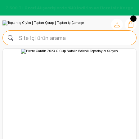
7.500 TL Üzeri Alışverişlerde %10 İndirim ve Ücretsiz Kargo