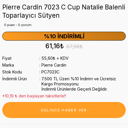
Pierre Cardin 7023 C Cup Natalie Balenli
Toparlayıcı Sütyen
0 puan - 0 yorum
%10 İNDIRIMLI
61,16₺
67,96₺
Fiyat
55,60₺ + KDV
Marka
Pierre Cardin
Stok Kodu
PC7023C
İndirimli Ürün
7.500 TL Üzeri %10 İndirim ve Ücretsiz
Kargo Promosyonu
İndirimli Ürünlerde Geçerli Değildir.
*10,19 ₺ den başlayan taksitlerle!!
GELİNCE HABER VER