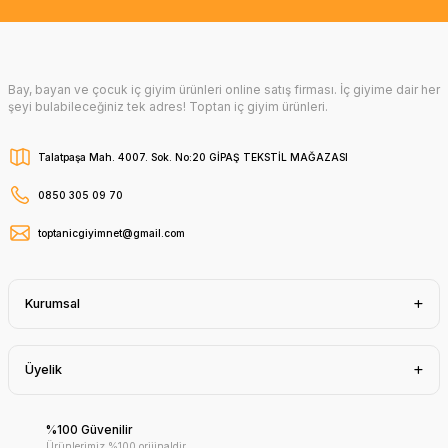
Bay, bayan ve çocuk iç giyim ürünleri online satış firması. İç giyime dair her
şeyi bulabileceğiniz tek adres! Toptan iç giyim ürünleri.
Talatpaşa Mah. 4007. Sok. No:20 GİPAŞ TEKSTİL MAĞAZASI
0850 305 09 70
toptanicgiyimnet@gmail.com
Kurumsal
Üyelik
%100 Güvenilir
Ürünlerimiz %100 orijinaldir.