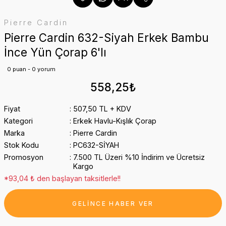
Pierre Cardin
Pierre Cardin 632-Siyah Erkek Bambu
İnce Yün Çorap 6'lı
0 puan - 0 yorum
558,25₺
Fiyat
507,50 TL + KDV
Kategori
Erkek Havlu-Kışlık Çorap
Marka
Pierre Cardin
Stok Kodu
PC632-SİYAH
Promosyon
7.500 TL Üzeri %10 İndirim ve Ücretsiz
Kargo
*93,04 ₺ den başlayan taksitlerle!!
GELİNCE HABER VER