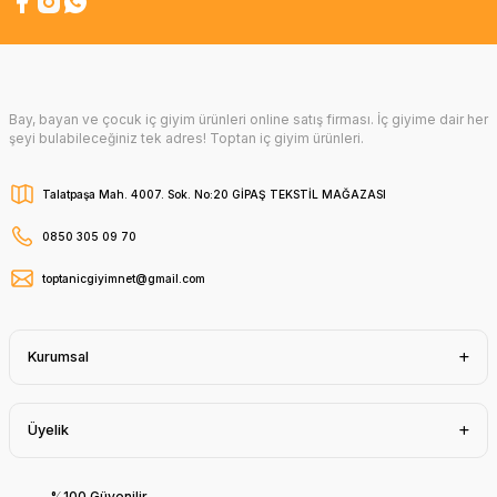
Bay, bayan ve çocuk iç giyim ürünleri online satış firması. İç giyime dair her
şeyi bulabileceğiniz tek adres! Toptan iç giyim ürünleri.
Talatpaşa Mah. 4007. Sok. No:20 GİPAŞ TEKSTİL MAĞAZASI
0850 305 09 70
toptanicgiyimnet@gmail.com
Kurumsal
Üyelik
%100 Güvenilir