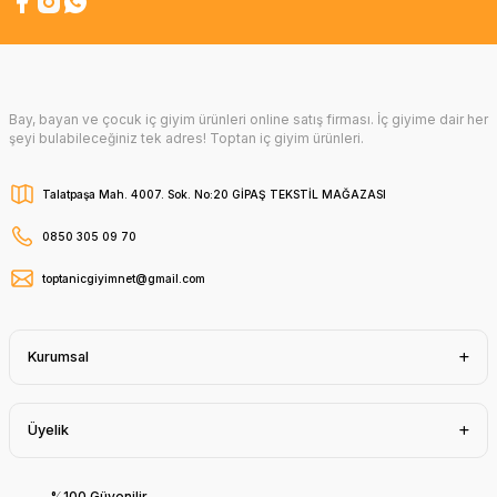
Bay, bayan ve çocuk iç giyim ürünleri online satış firması. İç giyime dair her
şeyi bulabileceğiniz tek adres! Toptan iç giyim ürünleri.
Talatpaşa Mah. 4007. Sok. No:20 GİPAŞ TEKSTİL MAĞAZASI
0850 305 09 70
toptanicgiyimnet@gmail.com
Kurumsal
Üyelik
%100 Güvenilir