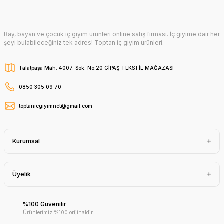
Bay, bayan ve çocuk iç giyim ürünleri online satış firması. İç giyime dair her
şeyi bulabileceğiniz tek adres! Toptan iç giyim ürünleri.
Talatpaşa Mah. 4007. Sok. No:20 GİPAŞ TEKSTİL MAĞAZASI
0850 305 09 70
toptanicgiyimnet@gmail.com
Kurumsal
Üyelik
%100 Güvenilir
Ürünlerimiz %100 orijinaldir.