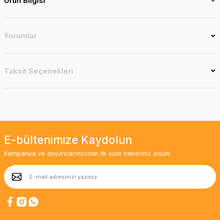
Ürün Bilgisi
Yorumlar
Taksit Seçenekleri
E-bültenimize Kaydolun
Kampanya ve duyurularımızdan ilk sizin haberiniz olsun!