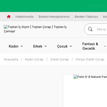
K
Hakkımızda
Banka Hesaplarımız
Beden Tablosu
M
Fantazi &
Kadın
Erkek
Çocuk
Gecelik
Anasayfa
Kadın Çorap
Soket Çorap
Penye Soket Çorap