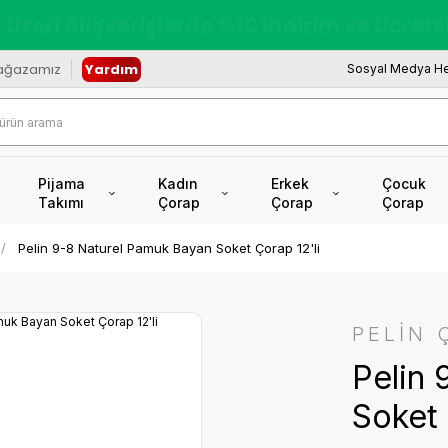
redi Kartına Vade Farksız +6 Taksit İmkâ
ağazamız
Yardım
Sosyal Medya He
Pijama
Kadın
Erkek
Çocuk
Takımı
Çorap
Çorap
Çorap
Pelin 9-8 Naturel Pamuk Bayan Soket Çorap 12'li
PELİN 
Pelin 
Soket 