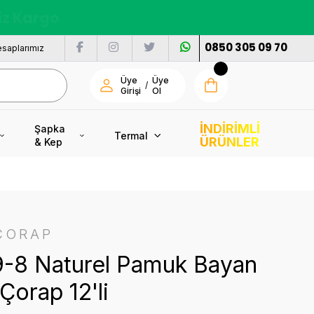
nı
0850 305 09 70
saplarımız
Üye
Üye
/
Girişi
Ol
İNDİRİMLİ
Şapka
Termal
ÜRÜNLER
& Kep
ÇORAP
9-8 Naturel Pamuk Bayan
Çorap 12'li