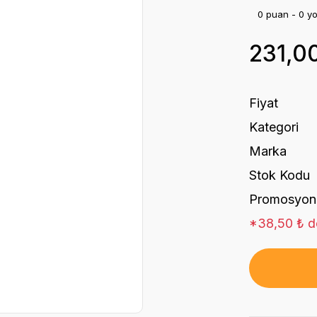
0 puan - 0 y
231,0
Fiyat
Kategori
Marka
Stok Kodu
Promosyon
*38,50 ₺ de