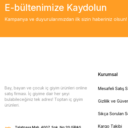
E-bültenimize Kaydolun
Kampanya ve duyurularımızdan ilk sizin haberiniz olsun!
Kurumsal
Bay, bayan ve çocuk iç giyim ürünleri online
Mesafeli Satış 
satış firması. İç giyime dair her şeyi
bulabileceğiniz tek adres! Toptan iç giyim
Gizlilik ve Güven
ürünleri.
Sıkça Sorulan S
Kargo Takibi
Talatpaşa Mah. 4007. Sok. No:20 GİPAŞ