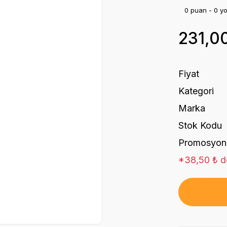
0 puan - 0 y
231,0
Fiyat
Kategori
Marka
Stok Kodu
Promosyon
*38,50 ₺ de