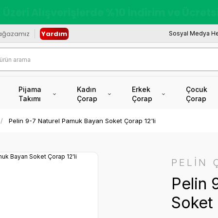
redi Kartına Vade Farksız +6 Taksit İmkâ
ağazamız
Yardım
Sosyal Medya He
Pijama
Kadın
Erkek
Çocuk
Takımı
Çorap
Çorap
Çorap
Pelin 9-7 Naturel Pamuk Bayan Soket Çorap 12'li
PELİN 
Pelin 
Soket 