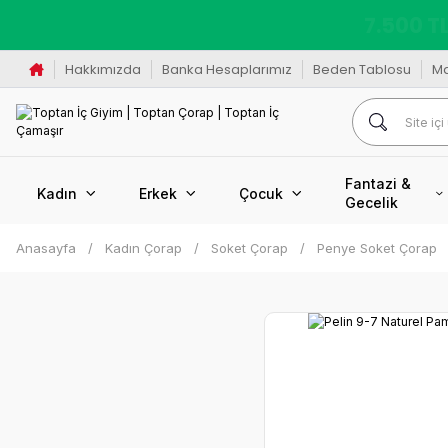
K
Hakkımızda
Banka Hesaplarımız
Beden Tablosu
M
Fantazi &
Kadın
Erkek
Çocuk
Gecelik
Anasayfa
Kadın Çorap
Soket Çorap
Penye Soket Çorap