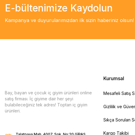
E-bültenimize Kaydolun
Kampanya ve duyurularımızdan ilk sizin haberiniz olsun!
Kurumsal
Bay, bayan ve çocuk iç giyim ürünleri online
Mesafeli Satış 
satış firması. İç giyime dair her şeyi
bulabileceğiniz tek adres! Toptan iç giyim
Gizlilik ve Güven
ürünleri.
Sıkça Sorulan S
Kargo Takibi
Talatpaşa Mah. 4007. Sok. No:20 GİPAŞ