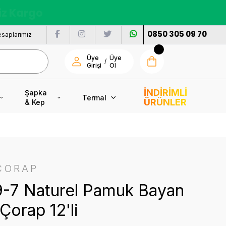
nı
0850 305 09 70
saplarımız
Üye
Üye
/
Girişi
Ol
İNDİRİMLİ
Şapka
Termal
ÜRÜNLER
& Kep
ÇORAP
9-7 Naturel Pamuk Bayan
Çorap 12'li