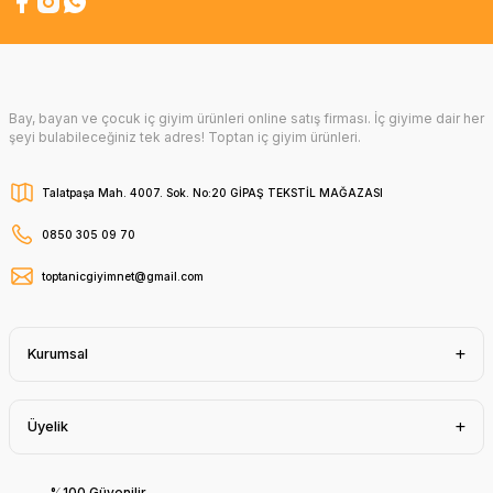
Bay, bayan ve çocuk iç giyim ürünleri online satış firması. İç giyime dair her
şeyi bulabileceğiniz tek adres! Toptan iç giyim ürünleri.
Talatpaşa Mah. 4007. Sok. No:20 GİPAŞ TEKSTİL MAĞAZASI
0850 305 09 70
toptanicgiyimnet@gmail.com
Kurumsal
Üyelik
%100 Güvenilir