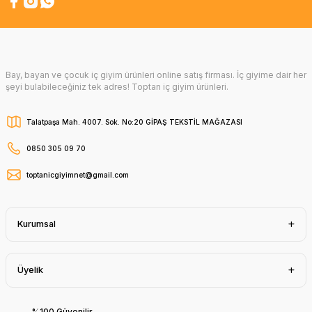
Bay, bayan ve çocuk iç giyim ürünleri online satış firması. İç giyime dair her
şeyi bulabileceğiniz tek adres! Toptan iç giyim ürünleri.
Talatpaşa Mah. 4007. Sok. No:20 GİPAŞ TEKSTİL MAĞAZASI
0850 305 09 70
toptanicgiyimnet@gmail.com
Kurumsal
Üyelik
%100 Güvenilir