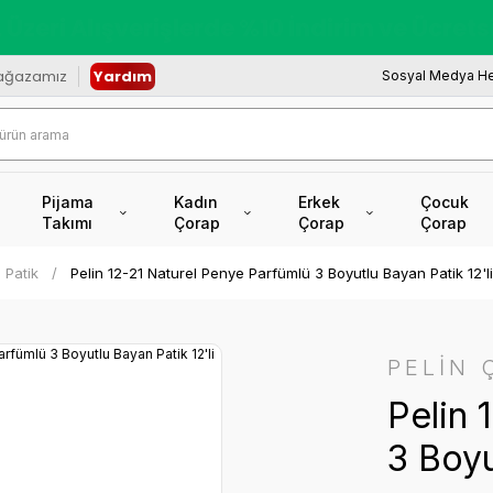
redi Kartına Vade Farksız +6 Taksit İmkâ
ağazamız
Yardım
Sosyal Medya He
Pijama
Kadın
Erkek
Çocuk
Takımı
Çorap
Çorap
Çorap
 Patik
Pelin 12-21 Naturel Penye Parfümlü 3 Boyutlu Bayan Patik 12'li
PELİN 
Pelin 
3 Boyu