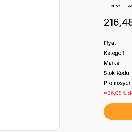
0 puan - 0 y
216,4
Fiyat
Kategori
Marka
Stok Kodu
Promosyon
*36,08 ₺ de