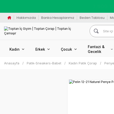
K
Hakkımızda
Banka Hesaplarımız
Beden Tablosu
M
Fantazi &
Kadın
Erkek
Çocuk
Gecelik
Anasayfa
Patik-Sneakers-Babet
Kadın Patik Çorap
Penye