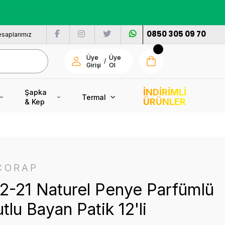
nı
0850 305 09 70
saplarımız
Üye
Üye
/
Girişi
Ol
İNDİRİMLİ
Şapka
Termal
ÜRÜNLER
& Kep
ÇORAP
12-21 Naturel Penye Parfümlü
tlu Bayan Patik 12'li