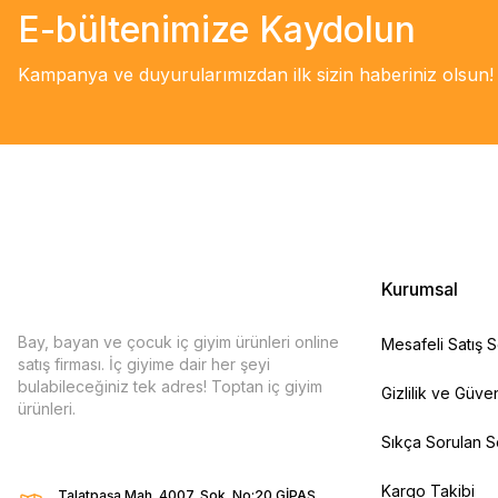
E-bültenimize Kaydolun
Kampanya ve duyurularımızdan ilk sizin haberiniz olsun!
Kurumsal
Bay, bayan ve çocuk iç giyim ürünleri online
Mesafeli Satış 
satış firması. İç giyime dair her şeyi
bulabileceğiniz tek adres! Toptan iç giyim
Gizlilik ve Güven
ürünleri.
Sıkça Sorulan S
Kargo Takibi
Talatpaşa Mah. 4007. Sok. No:20 GİPAŞ