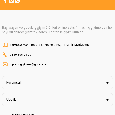
Bay, bayan ve çocuk iç giyim ürünleri online satış firması. İç giyime dair her
şeyi bulabileceğiniz tek adres! Toptan iç giyim ürünleri.
Talatpaşa Mah. 4007. Sok. No:20 GİPAŞ TEKSTİL MAĞAZASI
0850 305 09 70
toptanicgiyimnet@gmail.com
Kurumsal
Üyelik
%100 Güvenilir