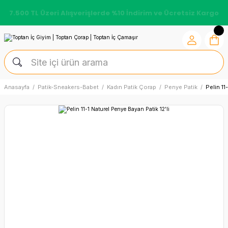
7.500 TL Üzeri Alışverişlerde %10 İndirim ve Ücretsiz Kargo
Anasayfa
Patik-Sneakers-Babet
Kadın Patik Çorap
Penye Patik
Pelin 11