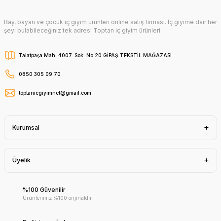
Bay, bayan ve çocuk iç giyim ürünleri online satış firması. İç giyime dair her
şeyi bulabileceğiniz tek adres! Toptan iç giyim ürünleri.
Talatpaşa Mah. 4007. Sok. No:20 GİPAŞ TEKSTİL MAĞAZASI
0850 305 09 70
toptanicgiyimnet@gmail.com
Kurumsal
Üyelik
%100 Güvenilir
Ürünlerimiz %100 orijinaldir.