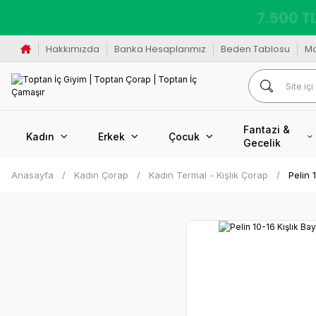
K
Hakkımızda
Banka Hesaplarımız
Beden Tablosu
M
Fantazi &
Kadın
Erkek
Çocuk
Gecelik
Anasayfa
Kadın Çorap
Kadın Termal - Kışlık Çorap
Pelin 