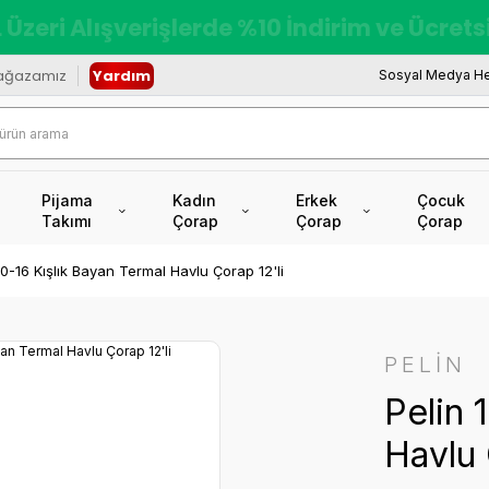
redi Kartına Vade Farksız +6 Taksit İmkâ
ağazamız
Yardım
Sosyal Medya He
Pijama
Kadın
Erkek
Çocuk
Takımı
Çorap
Çorap
Çorap
10-16 Kışlık Bayan Termal Havlu Çorap 12'li
PELİN
Pelin 
Havlu 