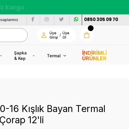
nı
0850 305 09 70
saplarımız
Üye
Üye
/
Girişi
Ol
İNDİRİMLİ
Şapka
Termal
ÜRÜNLER
& Kep
10-16 Kışlık Bayan Termal
Çorap 12'li