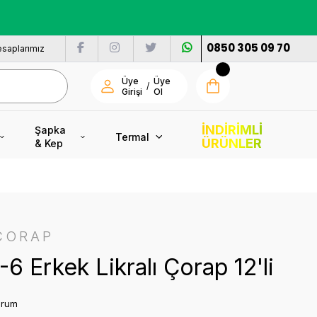
nı
0850 305 09 70
saplarımız
Üye
Üye
/
Girişi
Ol
İNDİRİMLİ
Şapka
Termal
ÜRÜNLER
& Kep
ÇORAP
1-6 Erkek Likralı Çorap 12'li
orum