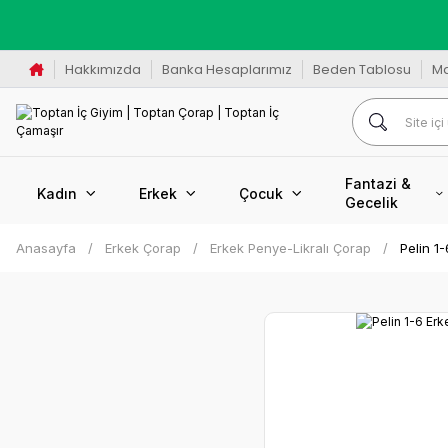
K
Hakkımızda
Banka Hesaplarımız
Beden Tablosu
M
Fantazi &
Kadın
Erkek
Çocuk
Gecelik
Anasayfa
Erkek Çorap
Erkek Penye-Likralı Çorap
Pelin 1-