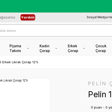
redi Kartına Vade Farksız +6 Taksit İmkâ
ağazamız
Yardım
Sosyal Medya He
Pijama
Kadın
Erkek
Çocuk
Takımı
Çorap
Çorap
Çorap
6 Erkek Likralı Çorap 12'li
PELİN 
Pelin 
0 puan - 0 y