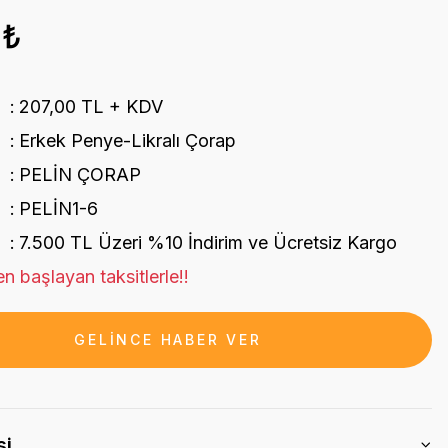
0₺
207,00 TL + KDV
Erkek Penye-Likralı Çorap
PELİN ÇORAP
PELİN1-6
7.500 TL Üzeri %10 İndirim ve Ücretsiz Kargo
n başlayan taksitlerle!!
GELİNCE HABER VER
si