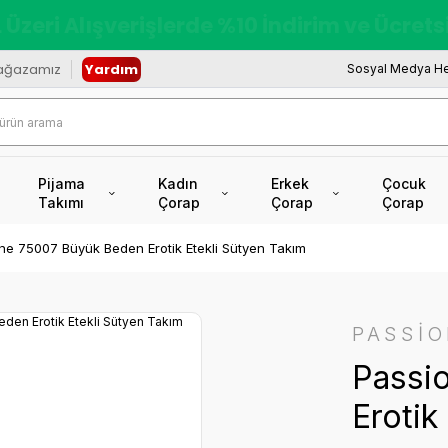
redi Kartına Vade Farksız +6 Taksit İmkâ
ağazamız
Yardım
Sosyal Medya He
Pijama
Kadın
Erkek
Çocuk
Takımı
Çorap
Çorap
Çorap
ne 75007 Büyük Beden Erotik Etekli Sütyen Takım
PASSİ
Passi
Erotik