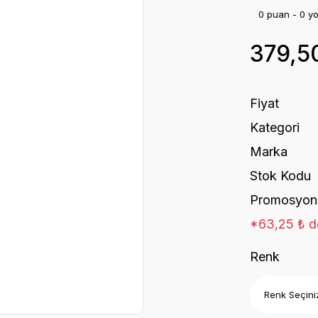
0 puan - 0 y
379,5
Fiyat
Kategori
Marka
Stok Kodu
Promosyon
*63,25 ₺ de
Renk