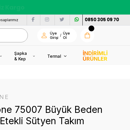
nı
0850 305 09 70
saplarımız
Üye
Üye
/
Girişi
Ol
İNDİRİMLİ
Şapka
Termal
ÜRÜNLER
& Kep
ONE
one 75007 Büyük Beden
 Etekli Sütyen Takım