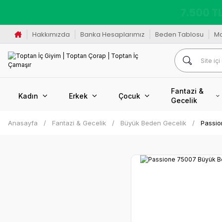
K
Hakkımızda
Banka Hesaplarımız
Beden Tablosu
M
Fantazi &
Kadın
Erkek
Çocuk
Gecelik
Anasayfa
Fantazi & Gecelik
Büyük Beden Gecelik
Passio