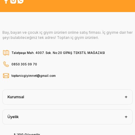
Bay, bayan ve çocuk iç giyim ürünleri online satış firması. İç giyime dair her
şeyi bulabileceğiniz tek adres! Toptan iç giyim ürünleri.
Talatpaşa Mah. 4007. Sok. No:20 GİPAŞ TEKSTİL MAĞAZASI
0850 305 09 70
toptanicgiyimnet@gmail.com
Kurumsal
Üyelik
%100 Güvenilir