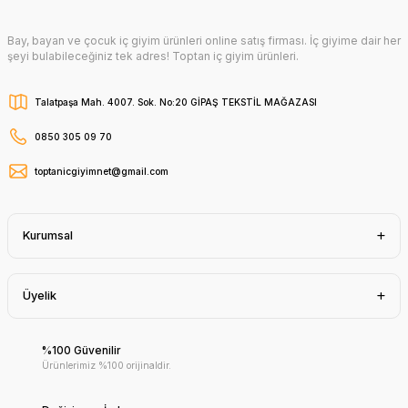
Bay, bayan ve çocuk iç giyim ürünleri online satış firması. İç giyime dair her
şeyi bulabileceğiniz tek adres! Toptan iç giyim ürünleri.
Talatpaşa Mah. 4007. Sok. No:20 GİPAŞ TEKSTİL MAĞAZASI
0850 305 09 70
toptanicgiyimnet@gmail.com
Kurumsal
Üyelik
%100 Güvenilir
Ürünlerimiz %100 orijinaldir.