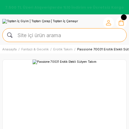
7.500 TL Üzeri Alışverişlerde %10 İndirim ve Ücretsiz Kargo
Anasayfa
Fantazi & Gecelik
Erotik Takım
Passione 70031 Erotik Etekli Sü