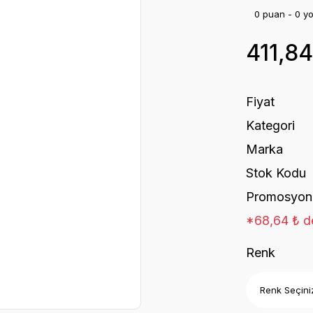
0 puan - 0 y
411,8
Fiyat
Kategori
Marka
Stok Kodu
Promosyon
*68,64 ₺ de
Renk