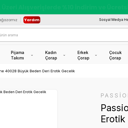
redi Kartına Vade Farksız +6 Taksit İmkâ
ağazamız
Yardım
Sosyal Medya He
Pijama
Kadın
Erkek
Çocuk
Takımı
Çorap
Çorap
Çorap
ne 40028 Büyük Beden Deri Erotik Gecelik
PASSİ
Passi
Erotik