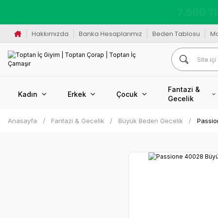
K
Hakkımızda
Banka Hesaplarımız
Beden Tablosu
M
Fantazi &
Kadın
Erkek
Çocuk
Gecelik
Anasayfa
Fantazi & Gecelik
Büyük Beden Gecelik
Passio