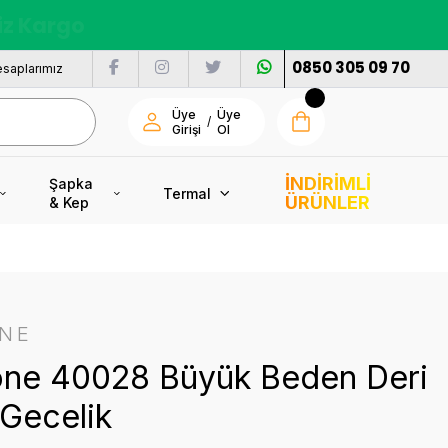
nı
0850 305 09 70
saplarımız
Üye
Üye
/
Girişi
Ol
İNDİRİMLİ
Şapka
Termal
ÜRÜNLER
& Kep
ONE
one 40028 Büyük Beden Deri
 Gecelik