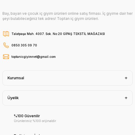
Bay, bayan ve çocuk iç giyim ürünleri online satış firması. İç giyime dair her
şeyi bulabileceğiniz tek adres! Toptan iç giyim ürünleri.
Talatpaşa Mah. 4007. Sok. No:20 GİPAŞ TEKSTİL MAĞAZASI
0850 305 09 70
toptanicgiyimnet@gmail.com
Kurumsal
Üyelik
%100 Güvenilir
Ürünlerimiz %100 orijinaldir.