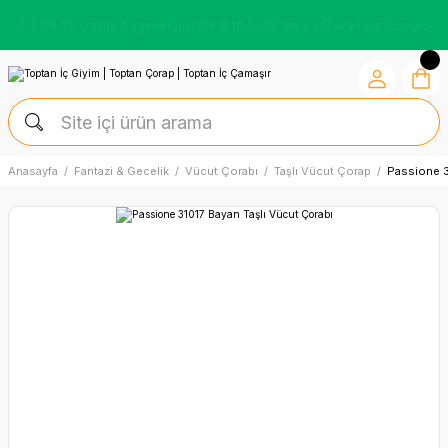
7.500 TL Üzeri Alışverişlerde %10 İndirim ve Ücretsiz Kargo
Anasayfa
Fantazi & Gecelik
Vücut Çorabı
Taşlı Vücut Çorap
Passione 3