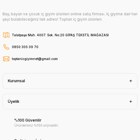
Bay, bayan ve çocuk iç giyim ürünleri online satış firması. İç giyime dair her
şeyi bulabileceğiniz tek adres! Toptan iç giyim ürünleri.
Talatpaşa Mah. 4007. Sok. No:20 GİPAŞ TEKSTİL MAĞAZASI
0850 305 09 70
toptanicgiyimnet@gmail.com
Kurumsal
Üyelik
%100 Güvenilir
Ürünlerimiz %100 orijinaldir.