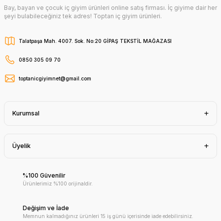
Bay, bayan ve çocuk iç giyim ürünleri online satış firması. İç giyime dair her
şeyi bulabileceğiniz tek adres! Toptan iç giyim ürünleri.
Talatpaşa Mah. 4007. Sok. No:20 GİPAŞ TEKSTİL MAĞAZASI
0850 305 09 70
toptanicgiyimnet@gmail.com
Kurumsal
Üyelik
%100 Güvenilir
Ürünlerimiz %100 orijinaldir.
Değişim ve İade
Memnun kalmadığınız ürünleri 15 iş günü içerisinde iade edebilirsiniz.