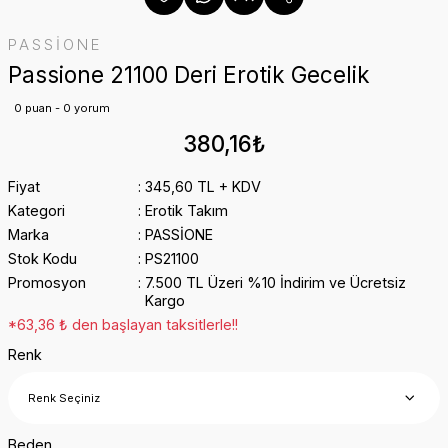
PASSİONE
Passione 21100 Deri Erotik Gecelik
0 puan - 0 yorum
380,16₺
Fiyat
345,60 TL + KDV
Kategori
Erotik Takım
Marka
PASSİONE
Stok Kodu
PS21100
Promosyon
7.500 TL Üzeri %10 İndirim ve Ücretsiz
Kargo
*63,36 ₺ den başlayan taksitlerle!!
Renk
Beden